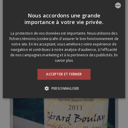
Nous accordons une grande
FRENCH
importance à votre vie privée.
«
‹
14
15
16
Page 16 sur 16
ENGLISH
La protection de vos données est importante. Nous utilisons des
fichiers témoins (cookies) afin d'assurer le bon fonctionnement de
Suggestion du moment
notre site. En les acceptant, vous améliorez votre expérience de
navigation et contribuez à notre analyse d'audience, à l'efficacité
de nos campagnes marketing et à la pertinence des publicités.
En
savoir plus
ACCEPTER ET FERMER
PERSONNALISER