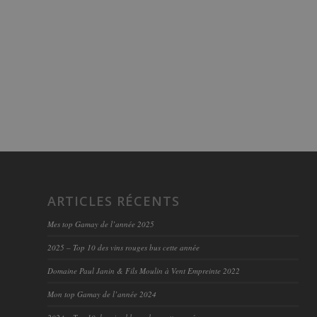
ARTICLES RÉCENTS
Mes top Gamay de l’année 2025
2025 – Top 10 des vins rouges bus cette année
Domaine Paul Janin & Fils Moulin à Vent Empreinte 2022
Mon top Gamay de l’année 2024