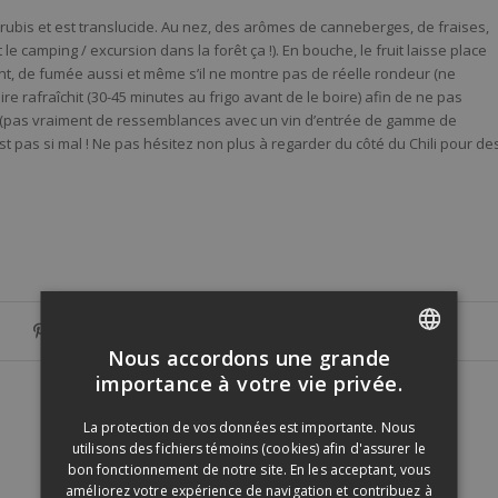
e rubis et est translucide. Au nez, des arômes de canneberges, de fraises,
t le camping / excursion da
ns la forêt ça !). En bouche, le fruit laisse place
t, de fumée aussi et même s’il ne montre pas de réelle rondeur (ne
boire rafraîchit (30-45 minutes au frigo avant de le boire) afin de ne pas
vin (pas vraiment de ressemblances avec un vin d’entrée de gamme de
t pas si mal ! Ne pas hésitez non plus à regarder du côté du Chili pour de
Nous accordons une grande
FRENCH
importance à votre vie privée.
ENGLISH
La protection de vos données est importante. Nous
utilisons des fichiers témoins (cookies) afin d'assurer le
bon fonctionnement de notre site. En les acceptant, vous
améliorez votre expérience de navigation et contribuez à