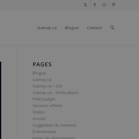
Gamay.ca
Blogue
Contact
PAGES
Blogue
Gamay.ca
Gamay.ca – Old
Gamay.ca – Vinifications
Petit budget
Services offerts
Visites
Accueil
Suggestion du moment
Événements
Notes de dégustations