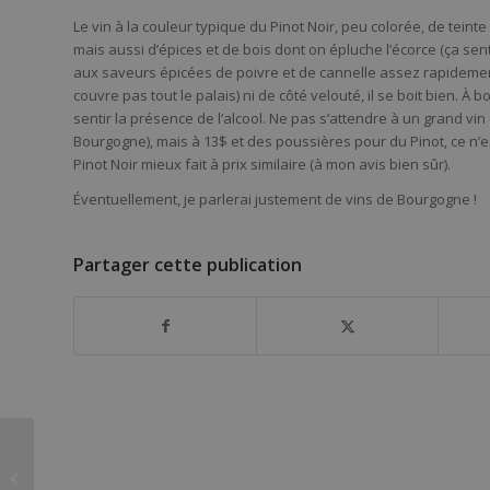
Le vin à la couleur typique du Pinot Noir, peu colorée, de teint
mais aussi d’épices et de bois dont on épluche l’écorce (ça sen
aux saveurs épicées de poivre et de cannelle assez rapidemen
couvre pas tout le palais) ni de côté velouté, il se boit bien. À 
sentir la présence de l’alcool. Ne pas s’attendre à un grand 
Bourgogne), mais à 13$ et des poussières pour du Pinot, ce n’es
Pinot Noir mieux fait à prix similaire (à mon avis bien sûr).
Éventuellement, je parlerai justement de vins de Bourgogne !
Partager cette publication
Norman Hardie
Cabernet Franc 2012