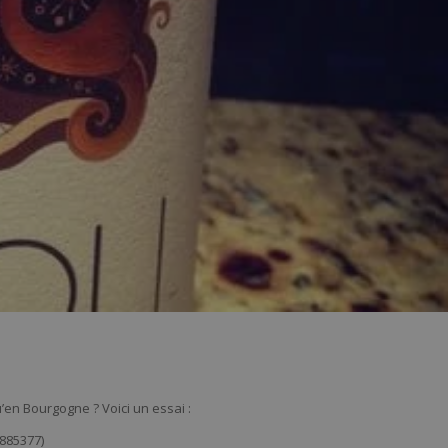
u’en Bourgogne ? Voici un essai :
885377)