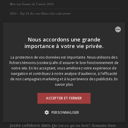
Mon top Gamay de l’année 2024
2024 – Top 10 des vins blancs bus cette année
COMMENTAIRES RÉCENT
Nous accordons une grande
dansmonverre
dans
Maison Louis Jadot Brouilly Sous les
FRENCH
importance à votre vie privée.
Balloquets 2015
ENGLISH
La protection de vos données est importante. Nous utilisons des
fichiers témoins (cookies) afin d'assurer le bon fonctionnement de
Francine Collette
dans
Maison Louis Jadot Brouilly Sous
notre site. En les acceptant, vous améliorez votre expérience de
les Balloquets 2015
navigation et contribuez à notre analyse d'audience, à l'efficacité
de nos campagnes marketing et à la pertinence des publicités.
En
Ruminsky
dans
Qu’est-ce qu’on boit? En visite chez mon
savoir plus
frère
ACCEPTER ET FERMER
dansmonverre
dans
Qu’est-ce qu’on boit? Semaine bien
arrosée – 1re partie
PERSONNALISER
Josée Lefebvre
dans
Qu’est-ce qu’on boit? Semaine bien