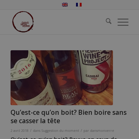
Qu’est-ce qu’on boit? Bien boire sans
se casser la tête
/
/
2 avril 2018
dans
Suggestion du moment
par
dansmonverre