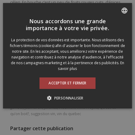
céleri. En bouche c’est un peu de fruits rouges cuits, d’épices,
de terre avec de l’acidité qui apporte de la fraîcheur. Le genre
de bouteille qui se vide rapidement et qui explique pourquoi
Nous accordons une grande
c’est la dernière de 12… et qu’elle s’est vidée rapidement
FRENCH
importance à votre vie privée.
encore une fois! Très bien (89)
ENGLISH
Je m’étais procuré ce vin du
Piedmont Wine Project
en
La protection de vos données est importante. Nous utilisons des
importation privée auprès de
Authentic Vins et Spiritueux
.
fichiers témoins (cookies) afin d'assurer le bon fonctionnement de
notre site. En les acceptant, vous améliorez votre expérience de
J’avais déjà parlé de ce vin sur le blogue
ICI
.
navigation et contribuez à notre analyse d'audience, à l'efficacité
de nos campagnes marketing et à la pertinence des publicités.
En
savoir plus
Maintenant, continuer de bien boire, de boire mieux et de
boire bon!
ACCEPTER ET FERMER
Etiquettes :
authentic vins et spiritueux
,
beaujolais
,
Bien boire sans
se casser la tête
,
boire grand
,
céleste levure
,
comptoir sainte-
PERSONNALISER
cécile
,
dans mon verre
,
dansmonverre
,
domaine beauchemin
,
gambai
,
jean loron
,
Juliénas
,
Piedmont Wine Project
,
Qu’est-ce
qu’on boit?
,
suggestion vin
,
vin du quebec
Partager cette publication