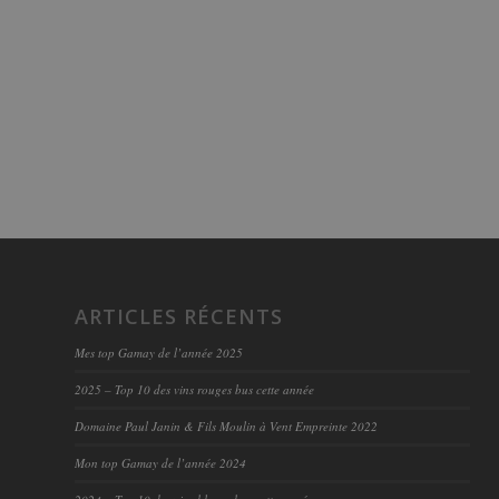
ARTICLES RÉCENTS
Mes top Gamay de l’année 2025
2025 – Top 10 des vins rouges bus cette année
Domaine Paul Janin & Fils Moulin à Vent Empreinte 2022
Mon top Gamay de l’année 2024