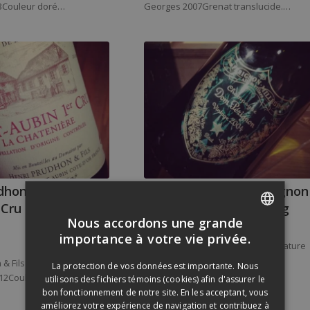
13Couleur doré…
Georges 2007Grenat translucide.…
dhon & Fils St-
Dégustation Dom Pérignon
 Cru Chatenière
Metamorphosis Tasting
Nous accordons une grande
20 février 2015
FRENCH
importance à votre vie privée.
La semaine dernière, la SAQ Signature
ENGLISH
de Montréal a organisée…
& Fils St-Aubin 1er Cru
La protection de vos données est importante. Nous
012Couleur…
utilisons des fichiers témoins (cookies) afin d'assurer le
bon fonctionnement de notre site. En les acceptant, vous
améliorez votre expérience de navigation et contribuez à