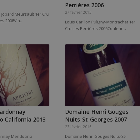
Perrières 2006
27 février 2015
Jobard Meursault 1er Cru
res 2008Vin…
Louis Carillon Puligny-Montrachet 1er
Cru Les Perrières 2006Couleur…
hardonnay
Domaine Henri Gouges
 California 2013
Nuits-St-Georges 2007
23 février 2015
donnay Mendocino
Domaine Henri Gouges Nuits-St-