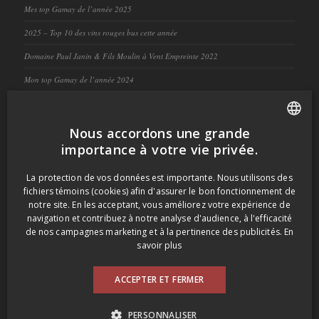
Mes top Gamay de l’année 2025
2025 – Top 10 des vins rouges bus cette année
Domaine Paul Janin & Fils Moulin à Vent Empreinte 2022
Mon top Gamay de l’année 2024
2024 – Top 10 des vins blancs bus cette année
Nous accordons une grande
FRENCH
importance à votre vie privée.
COMMENTAIRES RÉCENT
ENGLISH
La protection de vos données est importante. Nous utilisons des
dansmonverre
dans
Maison Louis Jadot Brouilly Sous les
fichiers témoins (cookies) afin d'assurer le bon fonctionnement de
Balloquets 2015
notre site. En les acceptant, vous améliorez votre expérience de
navigation et contribuez à notre analyse d'audience, à l'efficacité
Francine Collette
dans
Maison Louis Jadot Brouilly Sous
de nos campagnes marketing et à la pertinence des publicités.
En
savoir plus
les Balloquets 2015
ACCEPTER ET FERMER
Ruminsky
dans
Qu’est-ce qu’on boit? En visite chez mon
frère
PERSONNALISER