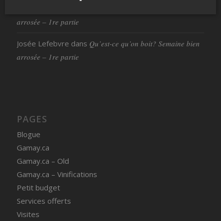
dansmonverre
dans
Qu’est-ce qu’on boit? Semaine bien
arrosée – 1re partie
Josée Lefebvre
dans
Qu’est-ce qu’on boit? Semaine bien
arrosée – 1re partie
PAGES
Blogue
Gamay.ca
Gamay.ca – Old
Gamay.ca – Vinifications
Petit budget
Services offerts
Visites