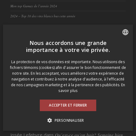
Mon top Gamay de l’année 2024
2024 – Top 10 des vins blancs bus cette année
COMMENTAIRES RÉCENT
Nous accordons une grande
FRENCH
dansmonverre
dans
Maison Louis Jadot Brouilly Sous les
importance à votre vie privée.
Balloquets 2015
ENGLISH
La protection de vos données est importante. Nous utilisons des
fichiers témoins (cookies) afin d'assurer le bon fonctionnement de
Francine Collette
dans
Maison Louis Jadot Brouilly Sous
notre site. En les acceptant, vous améliorez votre expérience de
les Balloquets 2015
navigation et contribuez à notre analyse d'audience, à l'efficacité
de nos campagnes marketing et à la pertinence des publicités.
En
savoir plus
Ruminsky
dans
Qu’est-ce qu’on boit? En visite chez mon
frère
ACCEPTER ET FERMER
dansmonverre
dans
Qu’est-ce qu’on boit? Semaine bien
PERSONNALISER
arrosée – 1re partie
Josée Lefebvre
dans
Qu’est-ce qu’on boit? Semaine bien