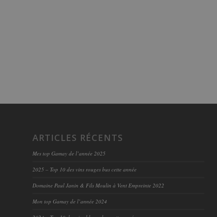
ARTICLES RÉCENTS
Mes top Gamay de l’année 2025
2025 – Top 10 des vins rouges bus cette année
Domaine Paul Janin & Fils Moulin à Vent Empreinte 2022
Mon top Gamay de l’année 2024