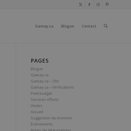
Gamay.ca
Blogue
Contact
PAGES
Blogue
Gamay.ca
Gamay.ca – Old
Gamay.ca – Vinifications
Petit budget
Services offerts
Visites
Accueil
Suggestion du moment
Événements
Notes de dégustations