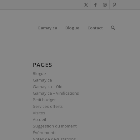
Gamay.ca
Blogue
Contact
PAGES
Blogue
Gamay.ca
Gamay.ca – Old
Gamay.ca – Vinifications
Petit budget
Services offerts
Visites
Accueil
Suggestion du moment
Événements
Notes de dégustations