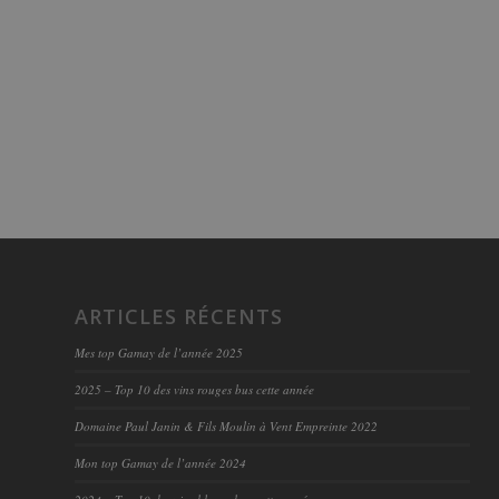
ARTICLES RÉCENTS
Mes top Gamay de l’année 2025
2025 – Top 10 des vins rouges bus cette année
Domaine Paul Janin & Fils Moulin à Vent Empreinte 2022
Mon top Gamay de l’année 2024