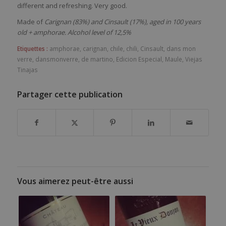
different and refreshing. Very good.
Made of
Carignan (83%) and Cinsault (17%), aged in 100 years
old + amphorae. Alcohol level of 12,5%
Etiquettes :
amphorae
,
carignan
,
chile
,
chili
,
Cinsault
,
dans mon
verre
,
dansmonverre
,
de martino
,
Edicion Especial
,
Maule
,
Viejas
Tinajas
Partager cette publication
Vous aimerez peut-être aussi