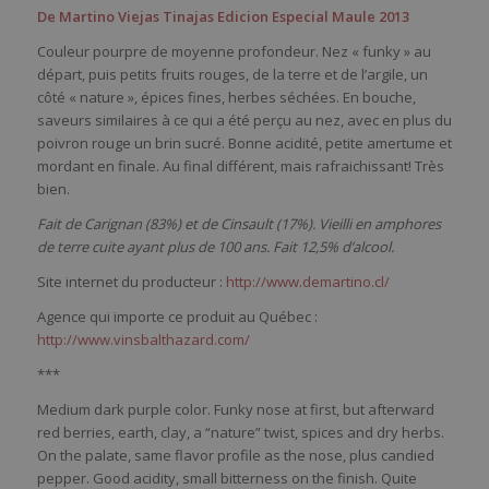
De Martino Viejas Tinajas Edicion Especial Maule 2013
Couleur pourpre de moyenne profondeur. Nez « funky » au
départ, puis petits fruits rouges, de la terre et de l’argile, un
côté « nature », épices fines, herbes séchées. En bouche,
saveurs similaires à ce qui a été perçu au nez, avec en plus du
poivron rouge un brin sucré. Bonne acidité, petite amertume et
mordant en finale. Au final différent, mais rafraichissant! Très
bien.
Fait de Carignan (83%) et de Cinsault (17%). Vieilli en amphores
de terre cuite ayant plus de 100 ans. Fait 12,5% d’alcool.
Site internet du producteur :
http://www.demartino.cl/
Agence qui importe ce produit au Québec :
http://www.vinsbalthazard.com/
***
Medium dark purple color. Funky nose at first, but afterward
red berries, earth, clay, a “nature” twist, spices and dry herbs.
On the palate, same flavor profile as the nose, plus candied
pepper. Good acidity, small bitterness on the finish. Quite