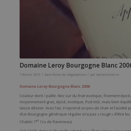
Domaine Leroy Bourgogne Blanc 200
/
/
7 février 2015
dans
Notes de dégustations
par
dansmonverre
Domaine Leroy Bourgogne Blanc 2006
Couleur doré / paille. Nez sur du fruit exotique, finement épic
moyennement gras, épicé, exotique, fruit mûr, mais bien équil
laisse désirer. Avec l’air, il reprend un peu de chair et l’acidi
d’un Bourgogne générique régulier (n’a pas « rougit » d’être b
er
Chablis 1
Cru de Raveneau)