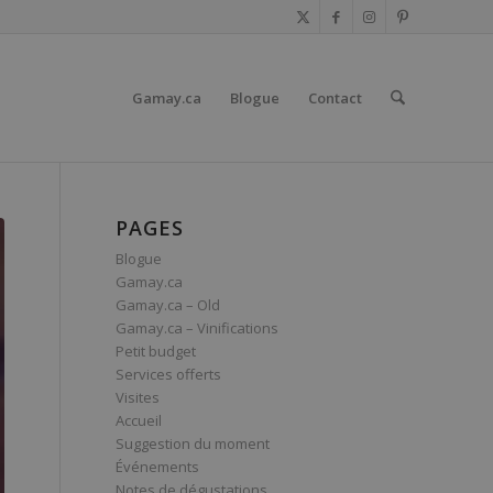
Gamay.ca
Blogue
Contact
PAGES
Blogue
Gamay.ca
Gamay.ca – Old
Gamay.ca – Vinifications
Petit budget
Services offerts
Visites
Accueil
Suggestion du moment
Événements
Notes de dégustations