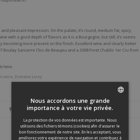
disponible ici.
 and pleasant impression. On the palate, it’s round, medium fat, spicy,
wine with a good depth of flavors as it is a Bourgogne, but still, it’s seems
dity becoming more present on the finish. Excellent wine and clearly better
 Boulay Sancerre Clos de Beaujeu and a 2008 Foret Chablis 1er Cru from
le here.
n verre
,
Domaine Leroy
Nous accordons une grande
FRENCH
importance à votre vie privée.
ENGLISH
La protection de vos données est importante. Nous
utilisons des fichiers témoins (cookies) afin d'assurer le
bon fonctionnement de notre site. En les acceptant, vous
améliorez votre expérience de navigation et contribuez à