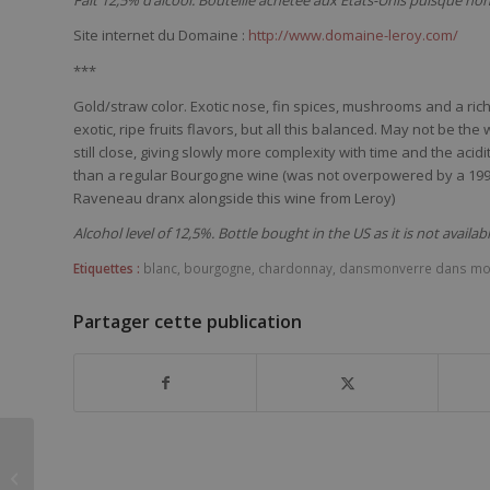
Fait 12,5% d’alcool. Bouteille achetée aux États-Unis puisque non 
Site internet du Domaine :
http://www.domaine-leroy.com/
***
Gold/straw color. Exotic nose, fin spices, mushrooms and a rich
exotic, ripe fruits flavors, but all this balanced. May not be the 
still close, giving slowly more complexity with time and the aci
than a regular Bourgogne wine (was not overpowered by a 1997
Raveneau dranx alongside this wine from Leroy)
Alcohol level of 12,5%. Bottle bought in the US as it is not availab
Etiquettes :
blanc
,
bourgogne
,
chardonnay
,
dansmonverre dans mo
Partager cette publication
François Raveneau
Chablis 1er Cru Forêt