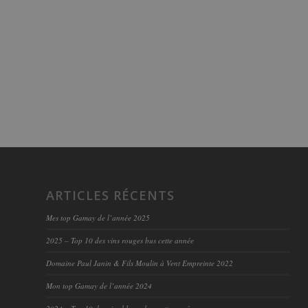
ARTICLES RÉCENTS
Mes top Gamay de l’année 2025
2025 – Top 10 des vins rouges bus cette année
Domaine Paul Janin & Fils Moulin à Vent Empreinte 2022
Mon top Gamay de l’année 2024