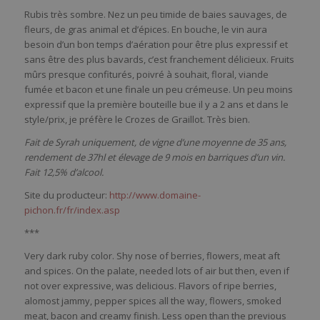
Rubis très sombre. Nez un peu timide de baies sauvages, de
fleurs, de gras animal et d’épices. En bouche, le vin aura
besoin d’un bon temps d’aération pour être plus expressif et
sans être des plus bavards, c’est franchement délicieux. Fruits
mûrs presque confiturés, poivré à souhait, floral, viande
fumée et bacon et une finale un peu crémeuse. Un peu moins
expressif que la première bouteille bue il y a 2 ans et dans le
style/prix, je préfère le Crozes de Graillot. Très bien.
Fait de Syrah uniquement, de vigne d’une moyenne de 35 ans,
rendement de 37hl et élevage de 9 mois en barriques d’un vin.
Fait 12,5% d’alcool.
Site du producteur:
http://www.domaine-
pichon.fr/fr/index.asp
***
Very dark ruby color. Shy nose of berries, flowers, meat aft
and spices. On the palate, needed lots of air but then, even if
not over expressive, was delicious. Flavors of ripe berries,
alomost jammy, pepper spices all the way, flowers, smoked
meat, bacon and creamy finish. Less open than the previous