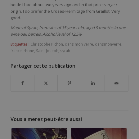
bottle I had about two years ago and in that price range /
origin, I do prefer the Crozes-Hermitage from Graillot. Very
good.
Made of Syrah, from vins of 35 years old, aged 9 months in one
wine oak barrels. Alcohol level of 12,5%
Etiquettes :
Christophe Pichon
,
dans mon verre
,
dansmonverre
,
france
,
rhone
,
Saint-Joseph
,
syrah
Partager cette publication
Vous aimerez peut-être aussi