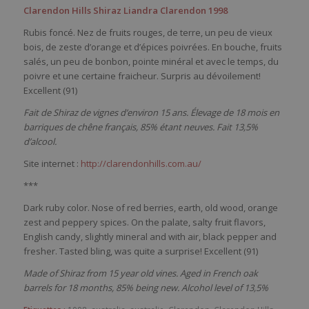
Clarendon Hills Shiraz Liandra Clarendon 1998
Rubis foncé. Nez de fruits rouges, de terre, un peu de vieux
bois, de zeste d’orange et d’épices poivrées. En bouche, fruits
salés, un peu de bonbon, pointe minéral et avec le temps, du
poivre et une certaine fraicheur. Surpris au dévoilement!
Excellent (91)
Fait de Shiraz de vignes d’environ 15 ans. Élevage de 18 mois en
barriques de chêne français, 85% étant neuves. Fait 13,5%
d’alcool.
Site internet :
http://clarendonhills.com.au/
***
Dark ruby color. Nose of red berries, earth, old wood, orange
zest and peppery spices. On the palate, salty fruit flavors,
English candy, slightly mineral and with air, black pepper and
fresher. Tasted bling, was quite a surprise! Excellent (91)
Made of Shiraz from 15 year old vines. Aged in French oak
barrels for 18 months, 85% being new. Alcohol level of 13,5%