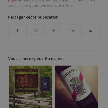
Etiquettes :
1998
,
australia
,
australie
,
Clarendon
,
Clarendon Hills
,
dans mon verre
,
dansmonverre
,
Liandra
,
Shiraz
Partager cette publication
Vous aimerez peut-être aussi