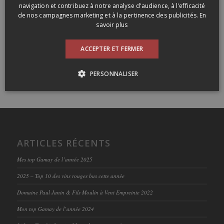
navigation et contribuez à notre analyse d'audience, à l'efficacité
de nos campagnes marketing et à la pertinence des publicités.
En
savoir plus
ACCEPTER ET FERMER
PERSONNALISER
ARTICLES RÉCENTS
Mes top Gamay de l’année 2025
2025 – Top 10 des vins rouges bus cette année
Domaine Paul Janin & Fils Moulin à Vent Empreinte 2022
Mon top Gamay de l’année 2024