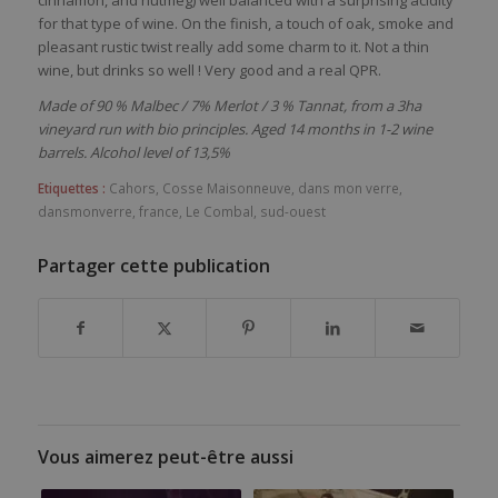
for that type of wine. On the finish, a touch of oak, smoke and
pleasant rustic twist really add some charm to it. Not a thin
wine, but drinks so well ! Very good and a real QPR.
Made of 90 % Malbec / 7% Merlot / 3 % Tannat, from a 3ha
vineyard run with bio principles. Aged 14 months in 1-2 wine
barrels. Alcohol level of 13,5%
Etiquettes :
Cahors
,
Cosse Maisonneuve
,
dans mon verre
,
dansmonverre
,
france
,
Le Combal
,
sud-ouest
Partager cette publication
Vous aimerez peut-être aussi