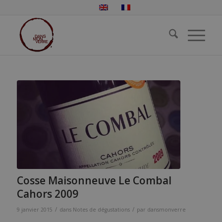
Cosse Maisonneuve Le Combal
Cahors 2009
/
/
9 janvier 2015
dans
Notes de dégustations
par
dansmonverre