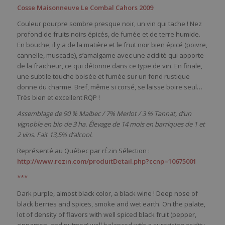
Cosse Maisonneuve Le Combal Cahors 2009
Couleur pourpre sombre presque noir, un vin qui tache ! Nez
profond de fruits noirs épicés, de fumée et de terre humide.
En bouche, il y a de la matière et le fruit noir bien épicé (poivre,
cannelle, muscade), s’amalgame avec une acidité qui apporte
de la fraicheur, ce qui détonne dans ce type de vin. En finale,
une subtile touche boisée et fumée sur un fond rustique
donne du charme. Bref, même si corsé, se laisse boire seul…
Très bien et excellent RQP !
Assemblage de 90 % Malbec / 7% Merlot / 3 % Tannat, d’un
vignoble en bio de 3 ha. Élevage de 14 mois en barriques de 1 et
2 vins. Fait 13,5% d’alcool.
Représenté au Québec par rÉzin Sélection :
http://www.rezin.com/produitDetail.php?ccnp=10675001
***
Dark purple, almost black color, a black wine ! Deep nose of
black berries and spices, smoke and wet earth. On the palate,
lot of density of flavors with well spiced black fruit (pepper,
cinnamon, and nutmeg) well balanced with a surprising acidity