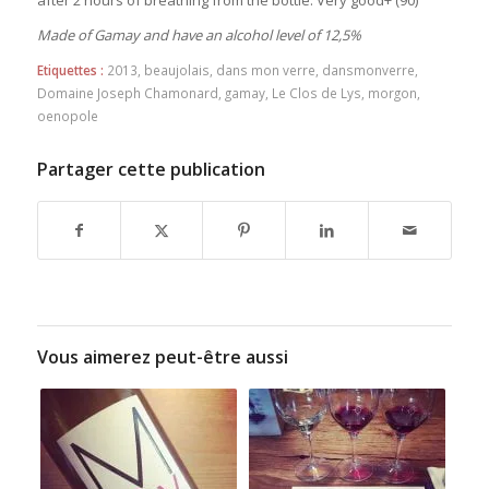
Made of Gamay and have an alcohol level of 12,5%
Etiquettes :
2013
,
beaujolais
,
dans mon verre
,
dansmonverre
,
Domaine Joseph Chamonard
,
gamay
,
Le Clos de Lys
,
morgon
,
oenopole
Partager cette publication
Vous aimerez peut-être aussi