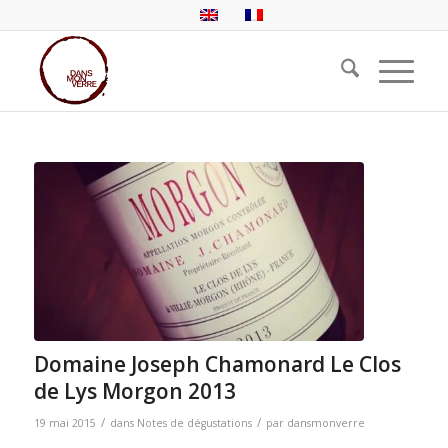
Domaine Joseph Chamonard Le Clos
de Lys Morgon 2013
/
/
19 mai 2015
dans
Notes de dégustations
par
dansmonverre