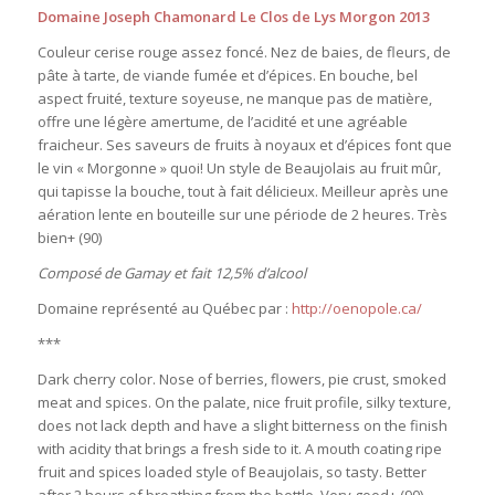
Domaine Joseph Chamonard Le Clos de Lys Morgon 2013
Couleur cerise rouge assez foncé. Nez de baies, de fleurs, de
pâte à tarte, de viande fumée et d’épices. En bouche, bel
aspect fruité, texture soyeuse, ne manque pas de matière,
offre une légère amertume, de l’acidité et une agréable
fraicheur. Ses saveurs de fruits à noyaux et d’épices font que
le vin « Morgonne » quoi! Un style de Beaujolais au fruit mûr,
qui tapisse la bouche, tout à fait délicieux. Meilleur après une
aération lente en bouteille sur une période de 2 heures. Très
bien+ (90)
Composé de Gamay et fait 12,5% d’alcool
Domaine représenté au Québec par :
http://oenopole.ca/
***
Dark cherry color. Nose of berries, flowers, pie crust, smoked
meat and spices. On the palate, nice fruit profile, silky texture,
does not lack depth and have a slight bitterness on the finish
with acidity that brings a fresh side to it. A mouth coating ripe
fruit and spices loaded style of Beaujolais, so tasty. Better
after 2 hours of breathing from the bottle. Very good+ (90)