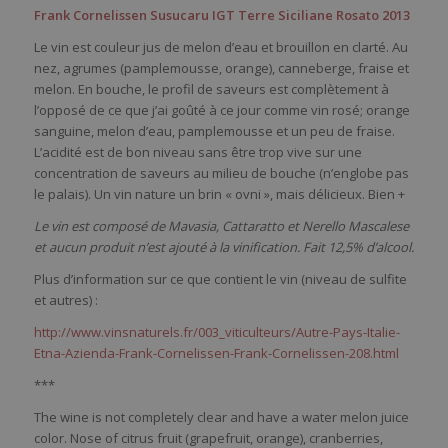
Frank Cornelissen Susucaru IGT Terre Siciliane Rosato 2013
Le vin est couleur jus de melon d’eau et brouillon en clarté. Au
nez, agrumes (pamplemousse, orange), canneberge, fraise et
melon. En bouche, le profil de saveurs est complètement à
l’opposé de ce que j’ai goûté à ce jour comme vin rosé; orange
sanguine, melon d’eau, pamplemousse et un peu de fraise.
L’acidité est de bon niveau sans être trop vive sur une
concentration de saveurs au milieu de bouche (n’englobe pas
le palais). Un vin nature un brin « ovni », mais délicieux. Bien +
Le vin est composé de Mavasia, Cattaratto et Nerello Mascalese
et aucun produit n’est ajouté à la vinification. Fait 12,5% d’alcool.
Plus d’information sur ce que contient le vin (niveau de sulfite
et autres) :
http://www.vinsnaturels.fr/003_viticulteurs/Autre-Pays-Italie-
Etna-Azienda-Frank-Cornelissen-Frank-Cornelissen-208.html
***
The wine is not completely clear and have a water melon juice
color. Nose of citrus fruit (grapefruit, orange), cranberries,