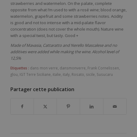
strawberries and watermelon. On the palate, complete
opposite from what I’m used to with a rosé wine; blood orange,
watermelon, grapefruit and some strawberries notes. Acidity
is good and not too intense with a mid-palate flavor
concentration (does not cover the whole mouth). Nature wine
with a special twist, but tasty. Good +
Made of Mavasia, Cattaratto and Nerello Mascalese and no
additives were added while making the wine. Alcohol level of
12,5%
Etiquettes :
dans mon verre
,
dansmonverre
,
Frank Cornelissen
,
glou
,
IGT Terre Siciliane
,
italie
,
italy
,
Rosato
,
sicile
,
Susucaru
Partager cette publication