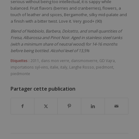
serious without being too intellectual, it is sappy while
balanced. Fruit flavors (berries and cranberries), flowers, a
touch of leather and spices, Bergamothe, silky mid-palate and
a finish with a bitter twist. Love it. Very good+ (90)
Blend of Nebbiolo, Barbera, Dolcetto, and small quantities of
Freisa, Albarossa and Pinot Noir. Aged in stainless steel tanks
(with a minimum share of neutral wood) for 14-16 months
before being bottled. Alcohol level of 13,5%
Etiquettes :
2011
,
dans mon verre
,
dansmonverre
,
GD Vajra
,
importations syl-vins
,
italie
,
italy
,
Langhe Rosso
,
piedmont
,
piedmonte
Partager cette publication