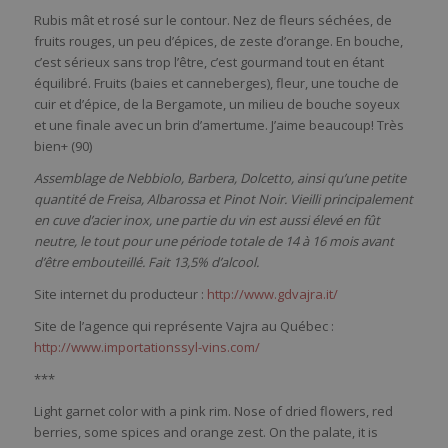
Rubis mât et rosé sur le contour. Nez de fleurs séchées, de
fruits rouges, un peu d’épices, de zeste d’orange. En bouche,
c’est sérieux sans trop l’être, c’est gourmand tout en étant
équilibré. Fruits (baies et canneberges), fleur, une touche de
cuir et d’épice, de la Bergamote, un milieu de bouche soyeux
et une finale avec un brin d’amertume. J’aime beaucoup! Très
bien+ (90)
Assemblage de Nebbiolo, Barbera, Dolcetto, ainsi qu’une petite
quantité de Freisa, Albarossa et Pinot Noir. Vieilli principalement
en cuve d’acier inox, une partie du vin est aussi élevé en fût
neutre, le tout pour une période totale de 14 à 16 mois avant
d’être embouteillé. Fait 13,5% d’alcool.
Site internet du producteur :
http://www.gdvajra.it/
Site de l’agence qui représente Vajra au Québec :
http://www.importationssyl-vins.com/
***
Light garnet color with a pink rim. Nose of dried flowers, red
berries, some spices and orange zest. On the palate, it is