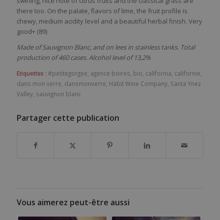
swirling, nice note of citrus fruits and the classical grass are
there too. On the palate, flavors of lime, the fruit profile is
chewy, medium acidity level and a beautiful herbal finish. Very
good+ (89)
Made of Sauvignon Blanc, and on lees in stainless tanks. Total
production of 460 cases. Alcohol level of 13,2%
Etiquettes :
#petitegorgee
,
agence boires
,
bio
,
california
,
californie
,
dans mon verre
,
dansmonverre
,
Habit Wine Company
,
Santa Ynez
Valley
,
sauvignon blanc
Partager cette publication
Vous aimerez peut-être aussi