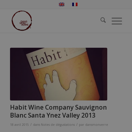
Habit Wine Company Sauvignon
Blanc Santa Ynez Valley 2013
/
/
18 avril 2015
dans
Notes de dégustations
par
dansmonverre