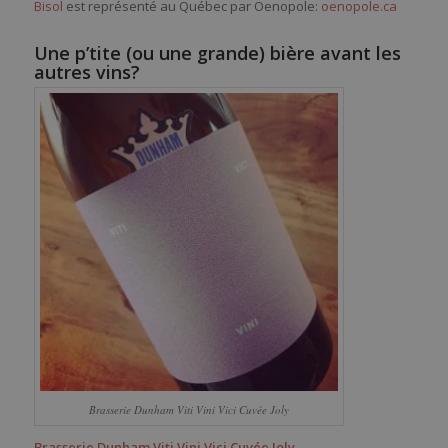
Bisol
est représenté au Québec par Oenopole:
oenopole.ca
Une p’tite (ou une grande) bière avant les
autres vins?
Brasserie Dunham Viti Vini Vici Cuvée Joly
Brasserie Dunham Viti Vini Vici Cuvée Joly