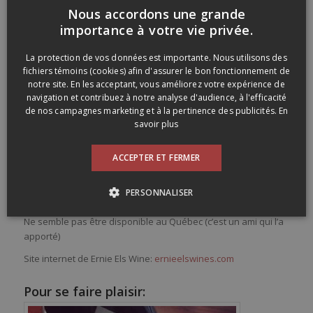
Nous accordons une grande
FRENCH
importance à votre vie privée.
ENGLISH
La protection de vos données est importante. Nous utilisons des
Ernie Els Big Easy Qestern Cape 2014
fichiers témoins (cookies) afin d'assurer le bon fonctionnement de
notre site. En les acceptant, vous améliorez votre expérience de
Ernie Els Big Easy Qestern Cape 2014
navigation et contribuez à notre analyse d'audience, à l'efficacité
Couleur sombre et violacée. Arômes de fruits noirs, d’épices,
de nos campagnes marketing et à la pertinence des publicités.
En
savoir plus
de goudron et de bois. Similaire en bouche, le vin glisse bien
et semble un brin sucré en finale. Un charmeur qui nous
donne le goût de se rendre sous le soleil (je sais, je sais, il fait
ACCEPTER ET FERMER
frette!). Assemblage de shiraz (61%), cabernet-sauvignon
(20%), mourvèdre (6%), Grenache (5%), viognier (4%) et cinsault
PERSONNALISER
(4%) et fait 14,5%… parfait pour se « réchauffer » 😉
Ne semble pas être disponible au Québec (c’est un ami qui l’a
apporté)
Site internet de Ernie Els Wine:
ernieelswines.com
Pour se faire plaisir: