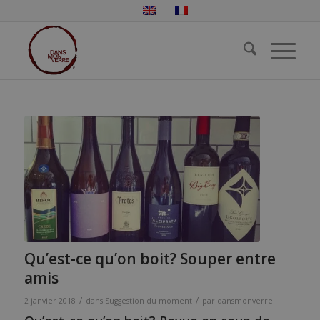
Qu’est-ce qu’on boit? Souper entre
amis
/
/
2 janvier 2018
dans
Suggestion du moment
par
dansmonverre