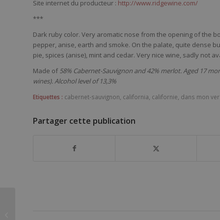
Site internet du producteur :
http://www.ridgewine.com/
***
Dark ruby color. Very aromatic nose from the opening of the bot
pepper, anise, earth and smoke. On the palate, quite dense but 
pie, spices (anise), mint and cedar. Very nice wine, sadly not av
Made of
58% Cabernet-Sauvignon and 42% merlot. Aged 17 mont
wines). Alcohol level of 13,3%
Etiquettes :
cabernet-sauvignon
,
california
,
californie
,
dans mon ver
Partager cette publication
René Bouvier Gevrey-
Chambertin La Justice