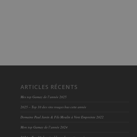
ARTICLES RÉCENTS
Mes top Gamay de l’année 2025
2025 – Top 10 des vins rouges bus cette année
Domaine Paul Janin & Fils Moulin à Vent Empreinte 2022
Mon top Gamay de l’année 2024