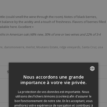
tle (could smell the wine through the room). Notes of black berries,
balance by the acidity and a touch of freshness. Flavors of berries filled
ailable here. Excellent +
hs in American oak (48% new, 30% of one or two wines and 22% of 3-4
re
,
dansmonverre
,
merlot
,
Moutains Estate
,
ridge vineyards
,
Santa Cruz
,
usa
Nous accordons une grande
FRENCH
importance à votre vie privée.
ENGLISH
La protection de vos données est importante. Nous
utilisons des fichiers témoins (cookies) afin d'assurer le
bon fonctionnement de notre site. En les acceptant, vous
améliorez votre expérience de navigation et contribuez à