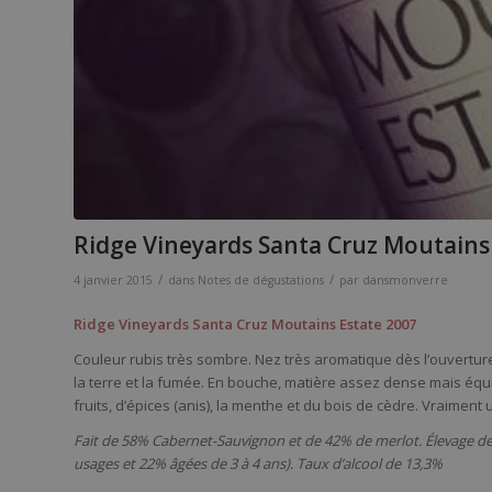
Ridge Vineyards Santa Cruz Moutains
/
/
4 janvier 2015
dans
Notes de dégustations
par
dansmonverre
Ridge Vineyards Santa Cruz Moutains Estate 2007
Couleur rubis très sombre. Nez très aromatique dès l’ouverture de l
la terre et la fumée. En bouche, matière assez dense mais équili
fruits, d’épices (anis), la menthe et du bois de cèdre. Vraime
Fait de 58% Cabernet-Sauvignon et de 42% de merlot. Élevage d
usages et 22% âgées de 3 à 4 ans). Taux d’alcool de 13,3%