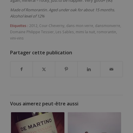
again, mineral – rocky, just to be happier. Very good+ (90)
Made of Romorantin. Aged under oak for about 15 months.
Alcohol level of 12%
Etiquettes :
2012
,
Cour-Cheverny
,
dans mon verre
,
dansmonverre
,
Domaine Philippe Tessier
,
Les Sables
,
mimi la nuit
,
romorantin
,
vini-vins
Partager cette publication
Vous aimerez peut-être aussi