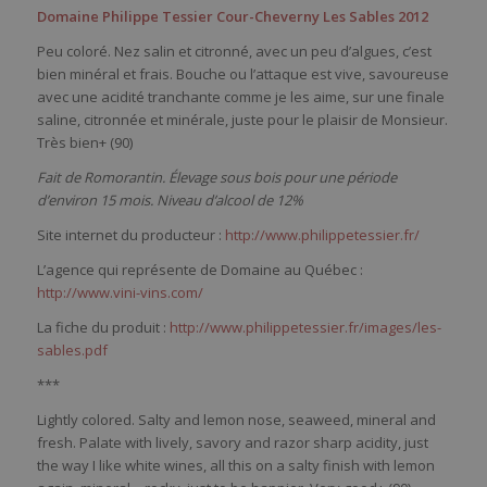
Domaine Philippe Tessier Cour-Cheverny Les Sables 2012
Peu coloré. Nez salin et citronné, avec un peu d’algues, c’est
bien minéral et frais. Bouche ou l’attaque est vive, savoureuse
avec une acidité tranchante comme je les aime, sur une finale
saline, citronnée et minérale, juste pour le plaisir de Monsieur.
Très bien+ (90)
Fait de Romorantin. Élevage sous bois pour une période
d’environ 15 mois. Niveau d’alcool de 12%
Site internet du producteur :
http://www.philippetessier.fr/
L’agence qui représente de Domaine au Québec :
http://www.vini-vins.com/
La fiche du produit :
http://www.philippetessier.fr/images/les-
sables.pdf
***
Lightly colored. Salty and lemon nose, seaweed, mineral and
fresh. Palate with lively, savory and razor sharp acidity, just
the way I like white wines, all this on a salty finish with lemon