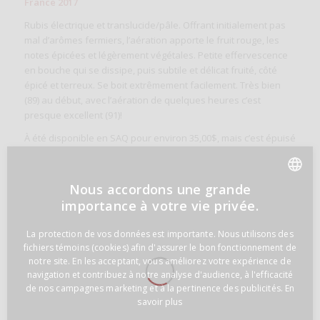
France 2017
Rubis électrique et translucide/pâle. Offrant initialement pas
mal d’arômes fermiers, l’aération apporte le fruit rouge, les
notes épicées et légèrement végétales. Petite effervescence
en bouche qui se dissipe, puis subtile et délicat fruité, côté
épicé et terreux. Se boit extrêmement facilement. Très bien
(89) au début, avec l’aération de quelques heures c’est
presque excellent (91)!
À été disponible en SAQ pour environ 35,00$, mais c’est épuisé
pour le moment.
Rézin Sélection
importe au Québec les
produits de Ganevat
Nous accordons une grande
Continuez de bien boire les amis!
FRENCH
importance à votre vie privée.
Etiquettes :
aligoté
,
bourgogne
,
dans mon verre
,
dansmonverre
,
du
ENGLISH
vin pâle
,
fichet
,
forlorn hope
,
ganevat
,
ja ja du ben
,
trousseau
La protection de vos données est importante. Nous utilisons des
fichiers témoins (cookies) afin d'assurer le bon fonctionnement de
notre site. En les acceptant, vous améliorez votre expérience de
Partager cette publication
navigation et contribuez à notre analyse d'audience, à l'efficacité
de nos campagnes marketing et à la pertinence des publicités.
En
savoir plus