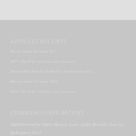
ARTICLES RÉCENTS
Mes top Gamay de l’année 2025
2025 – Top 10 des vins rouges bus cette année
Domaine Paul Janin & Fils Moulin à Vent Empreinte 2022
Mon top Gamay de l’année 2024
2024 – Top 10 des vins blancs bus cette année
COMMENTAIRES RÉCENT
dansmonverre
dans
Maison Louis Jadot Brouilly Sous les
Balloquets 2015