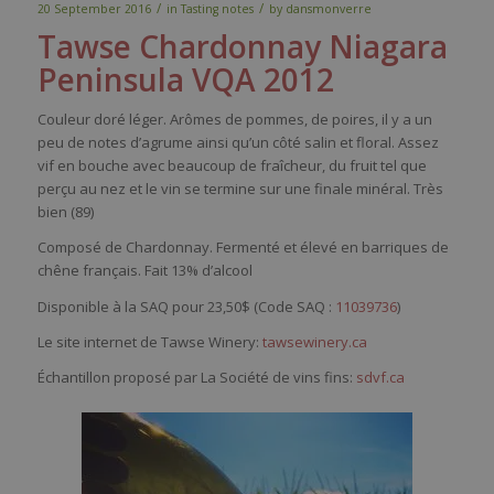
/
/
20 September 2016
in
Tasting notes
by
dansmonverre
Tawse
Chardonnay Niagara
Peninsula
VQA
2012
Couleur doré léger. Arômes de pommes, de poires, il y a un
peu de notes d’agrume ainsi qu’un côté salin et floral. Assez
vif en bouche avec beaucoup de fraîcheur, du fruit tel que
perçu au nez et le vin se termine sur une finale minéral. Très
bien (89)
Composé de Chardonnay. Fermenté et
é
levé
en barriques de
chêne français. Fait 13% d’alcool
Disponible à la SAQ pour 23,50$ (Code SAQ :
11039736
)
Le site internet de Tawse Winery:
tawsewinery.ca
Échantillon proposé par La Société de vins fins:
sdvf.ca