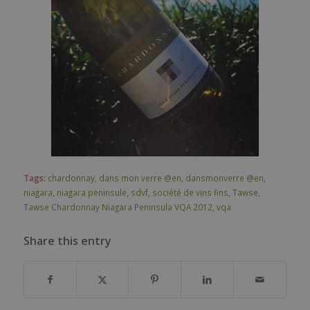
Tags:
chardonnay
,
dans mon verre @en
,
dansmonverre @en
,
niagara
,
niagara peninsule
,
sdvf
,
société de vins fins
,
Tawse
,
Tawse Chardonnay Niagara Peninsula VQA 2012
,
vqa
Share this entry