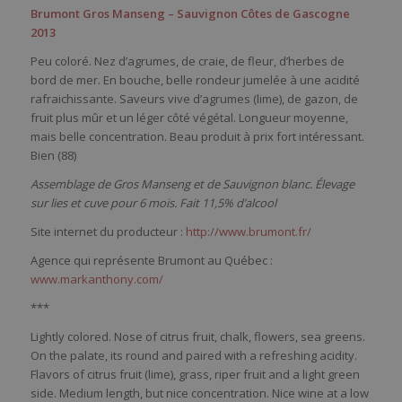
Brumont Gros Manseng – Sauvignon Côtes de Gascogne
2013
Peu coloré. Nez d’agrumes, de craie, de fleur, d’herbes de
bord de mer. En bouche, belle rondeur jumelée à une acidité
rafraichissante. Saveurs vive d’agrumes (lime), de gazon, de
fruit plus mûr et un léger côté végétal. Longueur moyenne,
mais belle concentration. Beau produit à prix fort intéressant.
Bien (88)
Assemblage de Gros Manseng et de Sauvignon blanc. Élevage
sur lies et cuve pour 6 mois. Fait 11,5% d’alcool
Site internet du producteur :
http://www.brumont.fr/
Agence qui représente Brumont au Québec :
www.markanthony.com/
***
Lightly colored. Nose of citrus fruit, chalk, flowers, sea greens.
On the palate, its round and paired with a refreshing acidity.
Flavors of citrus fruit (lime), grass, riper fruit and a light green
side. Medium length, but nice concentration. Nice wine at a low