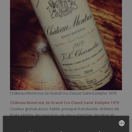
Château Montrose 2e Grand Cru Classé Saint-Estèphe 1979
Château Montrose 2e Grand Cru Classé Saint-Estèphe 1979
Couleur grenat assez faible, presque translucide. Arômes de
fruits séchés, de sous-bois, de vieux plancher, de tabac et
d’épices douces. Sec en bouche mais élégant, équilibré, à
l’acidité juste, long. Saveurs dans le même registre que les