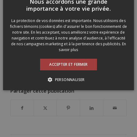
Nous accordons une grande
arômes, le vin ne cessera de s’améliorer sur le temps de la
FRENCH
importance à votre vie privée.
dégustation (environ 1h30). C’est fait fort du Bordeaux!
Excellent (91)
ENGLISH
La protection de vos données est importante. Nous utilisons des
Voici un lien vers la ficher technique de ce vin:
fichiers témoins (cookies) afin d'assurer le bon fonctionnement de
http://www.chateau-montrose.c
om/millesimes/chateau-
notre site. En les acceptant, vous améliorez votre expérience de
montrose-1979/
navigation et contribuez à notre analyse d'audience, à l'efficacité
de nos campagnes marketing et à la pertinence des publicités.
En
Buvez bien les amis!
savoir plus
Etiquettes :
1979
,
beaujolais
,
bordeaux
,
château montrose
,
dans
mon verre
,
dansmonverre
,
de martino
,
du jeune comme du vieux
,
ACCEPTER ET FERMER
gamay
,
Jean-Marc Burgaud
,
lantignié
,
Maule
,
saint-estèphe
,
Viejas
Tinajas
PERSONNALISER
Partager cette publication